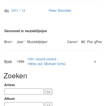
Alo
1971 / 13
Peter Schröder
Genoemd in muzieklijstjes
Bron
^
Jaar
^
Muzieklijstjes
^
Canon
^
AK
Pos
gPos
1001 record covers -
Boek
1996
x
1960s (ed. Michael Ochs)
Zoeken
Artiest
Album