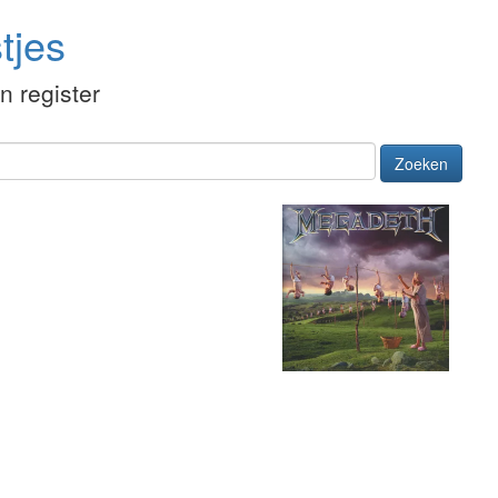
tjes
én register
Zoeken