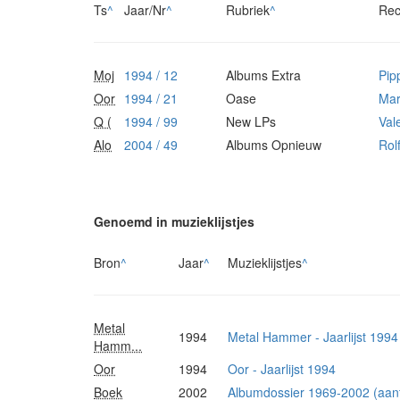
Ts
^
Jaar/Nr
^
Rubriek
^
Rec
Moj
1994 / 12
Albums Extra
Pip
Oor
1994 / 21
Oase
Mar
Q (
1994 / 99
New LPs
Val
Alo
2004 / 49
Albums Opnieuw
Rol
Genoemd in muzieklijstjes
Bron
^
Jaar
^
Muzieklijstjes
^
Metal
1994
Metal Hammer - Jaarlijst 1994
Hamm...
Oor
1994
Oor - Jaarlijst 1994
Boek
2002
Albumdossier 1969-2002 (aanta