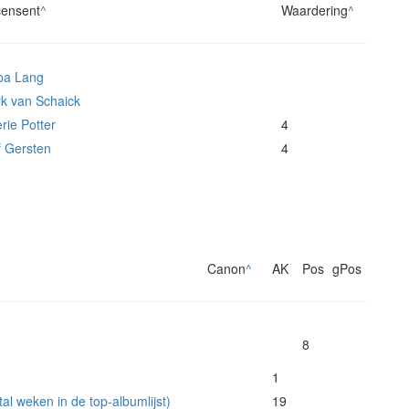
ensent
^
Waardering
^
pa Lang
k van Schaick
erie Potter
4
f Gersten
4
Canon
^
AK
Pos
gPos
8
1
l weken in de top-albumlijst)
19