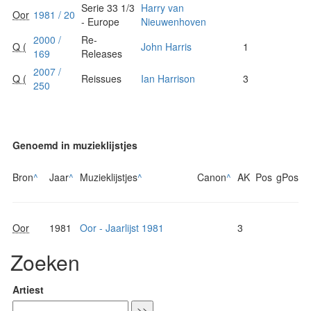
Serie 33 1/3
Harry van
Oor
1981 / 20
- Europe
Nieuwenhoven
2000 /
Re-
Q (
John Harris
1
169
Releases
2007 /
Q (
Reissues
Ian Harrison
3
250
Genoemd in muzieklijstjes
Bron
^
Jaar
^
Muzieklijstjes
^
Canon
^
AK
Pos
gPos
Oor
1981
Oor - Jaarlijst 1981
3
Zoeken
Artiest