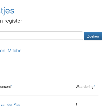
tjes
én register
Zoeken
oni Mitchell
ensent
^
Waardering
^
 van der Plas
3