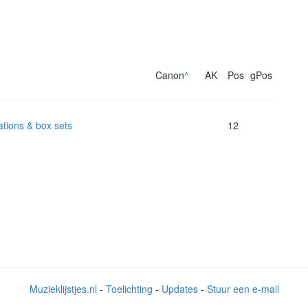
Canon
^
AK
Pos
gPos
ations & box sets
12
Muzieklijstjes.nl
-
Toelichting
-
Updates
-
Stuur een e-mail