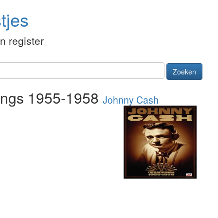
tjes
én register
Zoeken
dings 1955-1958
Johnny Cash