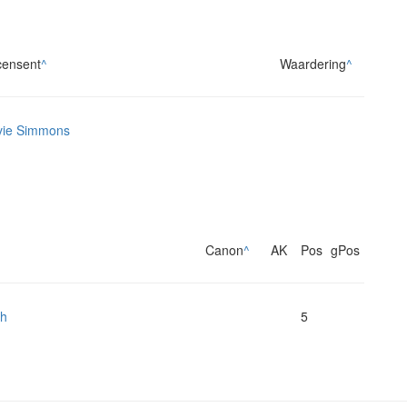
ensent
^
Waardering
^
vie Simmons
Canon
^
AK
Pos
gPos
sh
5