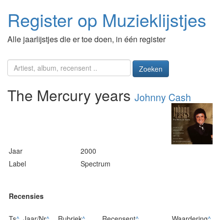
Register op Muzieklijstjes
Alle jaarlijstjes die er toe doen, in één register
Zoeken
The Mercury years
Johnny Cash
Jaar
2000
Label
Spectrum
Recensies
Ts
^
Jaar/Nr
^
Rubriek
^
Recensent
^
Waardering
^