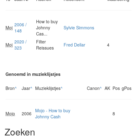
How to buy
2006 /
Moj
Johnny
Sylvie Simmons
148
Cas...
2020 /
Filter
Moj
Fred Dellar
4
323
Reissues
Genoemd in muzieklijstjes
Bron
^
Jaar
^
Muzieklijstjes
^
Canon
^
AK
Pos
gPos
Mojo - How to buy
Mojo
2006
8
Johnny Cash
Zoeken