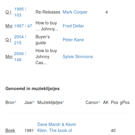
1995 /
Q (
Re-Releases
Mark Cooper
4
103
How to buy
Moj
1997 / 47
Fred Dellar
… Johnny...
2004 /
Buyer's
Q (
Peter Kane
215
guide
How to buy
2006 /
Moj
Johnny
Sylvie Simmons
148
Cas...
Genoemd in muzieklijstjes
Bron
^
Jaar
^
Muzieklijstjes
^
Canon
^
AK
Pos
gPos
Dave Marsh & Kevin
Boek
1981
Klein. The book of
40