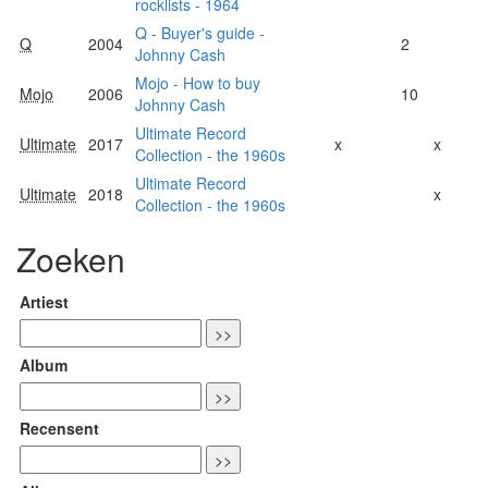
rocklists - 1964
Q - Buyer's guide -
Q
2004
2
Johnny Cash
Mojo - How to buy
Mojo
2006
10
Johnny Cash
Ultimate Record
Ultimate
2017
x
x
Collection - the 1960s
Ultimate Record
Ultimate
2018
x
Collection - the 1960s
Zoeken
Artiest
Album
Recensent