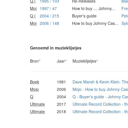
Q (
1995 / 103
Re-Releases
Mar
Moj
1997 / 47
How to buy … Johnny...
Fre
Q (
2004 / 215
Buyer's guide
Pet
Moj
2006 / 148
How to buy Johnny Cas...
Syl
Genoemd in muzieklijstjes
Bron
^
Jaar
^
Muzieklijstjes
^
Boek
1981
Dave Marsh & Kevin Klein. The 
Mojo
2006
Mojo - How to buy Johnny Ca
Q
2004
Q - Buyer's guide - Johnny Ca
Ultimate
2017
Ultimate Record Collection - t
Ultimate
2018
Ultimate Record Collection - t