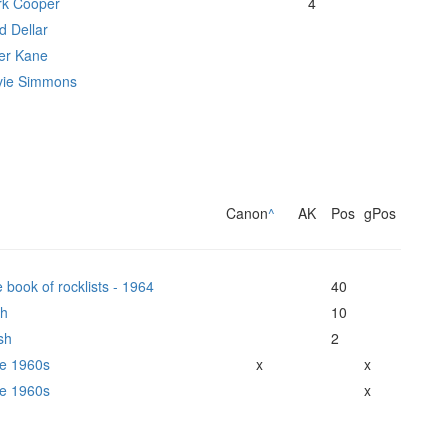
k Cooper
4
d Dellar
er Kane
vie Simmons
Canon
^
AK
Pos
gPos
book of rocklists - 1964
40
sh
10
sh
2
he 1960s
x
x
he 1960s
x