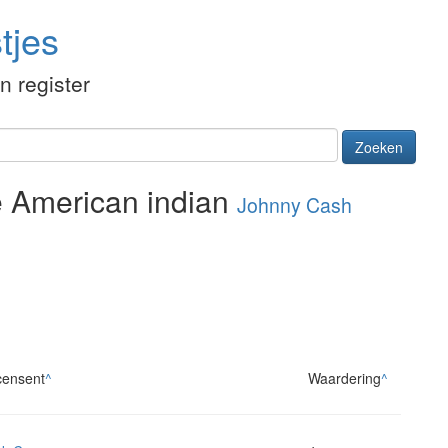
tjes
én register
Zoeken
the American indian
Johnny Cash
ensent
^
Waardering
^