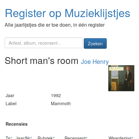
Register op Muzieklijstjes
Alle jaarlijstjes die er toe doen, in één register
Zoeken
Short man's room
Joe Henry
Jaar
1992
Label
Mammoth
Recensies
Ts
^
Jaar/Nr
^
Rubriek
^
Recensent
^
Waardering
^