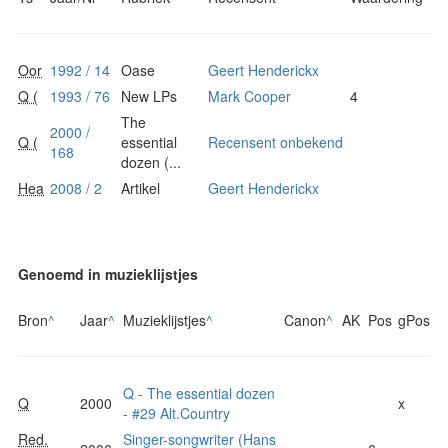
Oor
1992 / 14
Oase
Geert Henderickx
Q (
1993 / 76
New LPs
Mark Cooper
4
The
2000 /
Q (
essential
Recensent onbekend
168
dozen (...
Hea
2008 / 2
Artikel
Geert Henderickx
Genoemd in muzieklijstjes
Bron
^
Jaar
^
Muzieklijstjes
^
Canon
^
AK
Pos
gPos
Q - The essential dozen
Q
2000
x
- #29 Alt.Country
Red.
Singer-songwriter (Hans