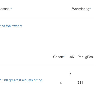
ensent
^
Waardering
^
tha Wainwright
Canon
^
AK
Pos
gPos
1
he 500 greatest albums of the
x
211