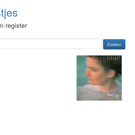
tjes
én register
Zoeken