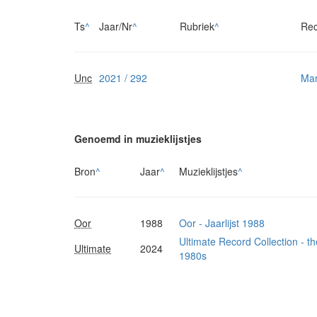
Ts
^
Jaar/Nr
^
Rubriek
^
Rec
Unc
2021 / 292
Mar
Genoemd in muzieklijstjes
Bron
^
Jaar
^
Muzieklijstjes
^
Oor
1988
Oor - Jaarlijst 1988
Ultimate Record Collection - t
Ultimate
2024
1980s