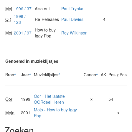
Moj
1996 / 37
Also out
Paul Trynka
1996 /
Q (
Re-Releases
Paul Davies
4
123
How to buy
Moj
2001 / 97
Roy Wilkinson
Iggy Pop
Genoemd in muzieklijstjes
Bron
^
Jaar
^
Muzieklijstjes
^
Canon
^
AK
Pos
gPos
Oor - Het laatste
Oor
1999
x
54
OORdeel Heren
Mojo - How to buy Iggy
Mojo
2001
x
Pop
Zoeken