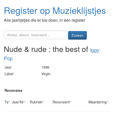
Register op Muzieklijstjes
Alle jaarlijstjes die er toe doen, in één register
Zoeken
Nude & rude : the best of
Iggy
Pop
Jaar
1996
Label
Virgin
Recensies
Ts
^
Jaar/Nr
^
Rubriek
^
Recensent
^
Waardering
^