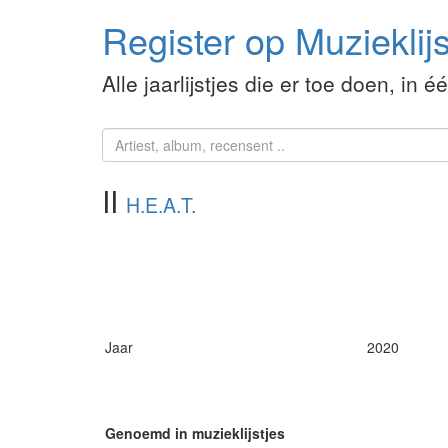
Register op Muzieklijs
Alle jaarlijstjes die er toe doen, in é
II
H.E.A.T.
Jaar
2020
Genoemd in muzieklijstjes