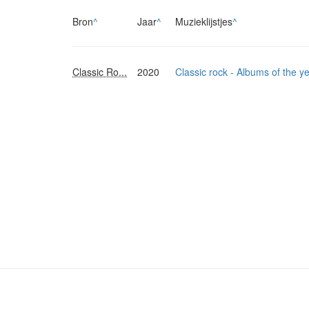
Bron
^
Jaar
^
Muzieklijstjes
^
Classic Ro...
2020
Classic rock - Albums of the y