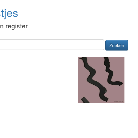
tjes
én register
Zoeken