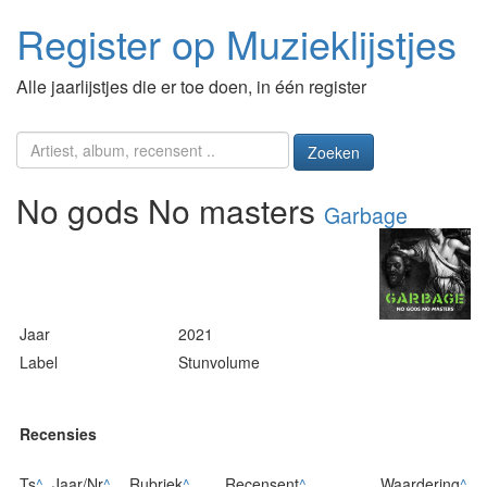
Register op Muzieklijstjes
Alle jaarlijstjes die er toe doen, in één register
Zoeken
No gods No masters
Garbage
Jaar
2021
Label
Stunvolume
Recensies
Ts
^
Jaar/Nr
^
Rubriek
^
Recensent
^
Waardering
^