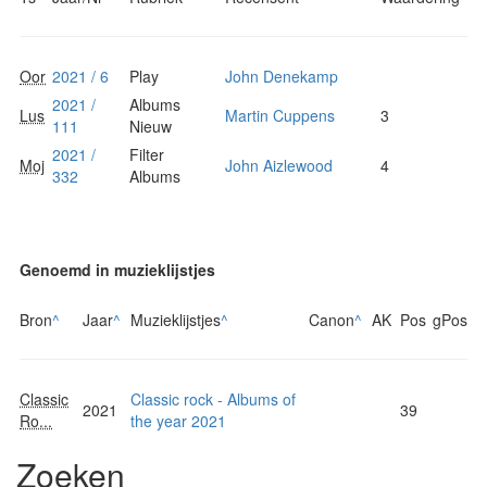
Oor
2021 / 6
Play
John Denekamp
2021 /
Albums
Lus
Martin Cuppens
3
111
Nieuw
2021 /
Filter
Moj
John Aizlewood
4
332
Albums
Genoemd in muzieklijstjes
Bron
^
Jaar
^
Muzieklijstjes
^
Canon
^
AK
Pos
gPos
Classic
Classic rock - Albums of
2021
39
Ro...
the year 2021
Zoeken