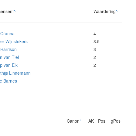
ensent
^
Waardering
^
 Cranna
4
ter Wijnstekers
3.5
 Harrison
3
n van Tiel
2
p van Eik
2
thijs Linnemann
e Barnes
Canon
^
AK
Pos
gPos