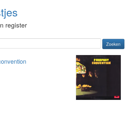
tjes
én register
Zoeken
convention