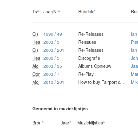
Ts
^
Jaar/Nr
^
Rubriek
^
Rec
Q (
1990 / 49
Re-Releases
Ian
Hea
2003 / 3
Reissues
Pie
Q (
2003 / 201
Re-Releases
Ian
Hea
2000 / 5
Discografie
Joh
Alo
2003 / 35
Albums Opnieuw
Jaa
Oor
2003 / 7
Re-Play
Mat
Moj
2010 / 201
How to buy Fairport c...
Mik
Genoemd in muzieklijstjes
Bron
^
Jaar
^
Muzieklijstjes
^