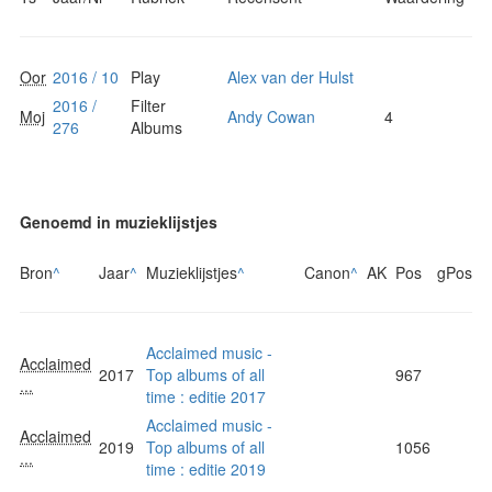
Oor
2016 / 10
Play
Alex van der Hulst
2016 /
Filter
Moj
Andy Cowan
4
276
Albums
Genoemd in muzieklijstjes
Bron
^
Jaar
^
Muzieklijstjes
^
Canon
^
AK
Pos
gPos
Acclaimed music -
Acclaimed
2017
Top albums of all
967
...
time : editie 2017
Acclaimed music -
Acclaimed
2019
Top albums of all
1056
...
time : editie 2019