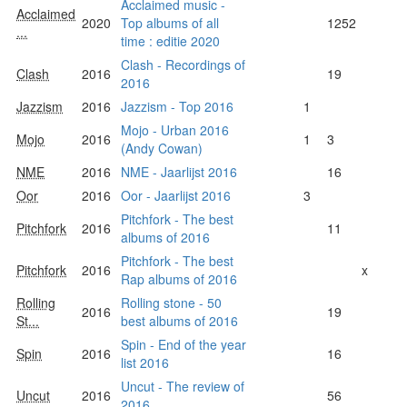
Acclaimed music -
Acclaimed
2020
Top albums of all
1252
...
time : editie 2020
Clash - Recordings of
Clash
2016
19
2016
Jazzism
2016
Jazzism - Top 2016
1
Mojo - Urban 2016
Mojo
2016
1
3
(Andy Cowan)
NME
2016
NME - Jaarlijst 2016
16
Oor
2016
Oor - Jaarlijst 2016
3
Pitchfork - The best
Pitchfork
2016
11
albums of 2016
Pitchfork - The best
Pitchfork
2016
x
Rap albums of 2016
Rolling
Rolling stone - 50
2016
19
St...
best albums of 2016
Spin - End of the year
Spin
2016
16
list 2016
Uncut - The review of
Uncut
2016
56
2016