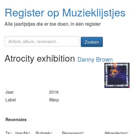
Register op Muzieklijstjes
Alle jaarlijstjes die er toe doen, in één register
Zoeken
Atrocity exhibition
Danny Brown
Jaar
2016
Label
Warp
Recensies
Ts
^
Jaar/Nr
^
Rubriek
^
Recensent
^
Waardering
^