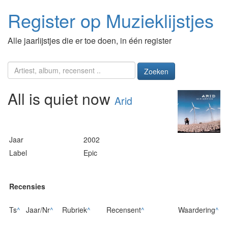
Register op Muzieklijstjes
Alle jaarlijstjes die er toe doen, in één register
Zoeken
All is quiet now
Arid
Jaar
2002
Label
Epic
Recensies
Ts
^
Jaar/Nr
^
Rubriek
^
Recensent
^
Waardering
^