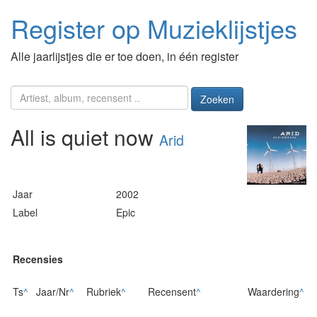
Register op Muzieklijstjes
Alle jaarlijstjes die er toe doen, in één register
Zoeken
All is quiet now
Arid
Jaar
2002
Label
Epic
Recensies
Ts
^
Jaar/Nr
^
Rubriek
^
Recensent
^
Waardering
^