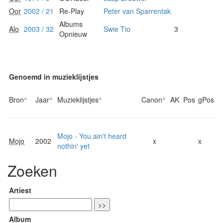
Oor
2002 / 21
Re-Play
Peter van Sparrentak
Albums
Alo
2003 / 32
Swie Tio
3
Opnieuw
Genoemd in muzieklijstjes
Bron
^
Jaar
^
Muzieklijstjes
^
Canon
^
AK
Pos
gPos
Mojo - You ain't heard
Mojo
2002
x
x
nothin' yet
Zoeken
Artiest
Album