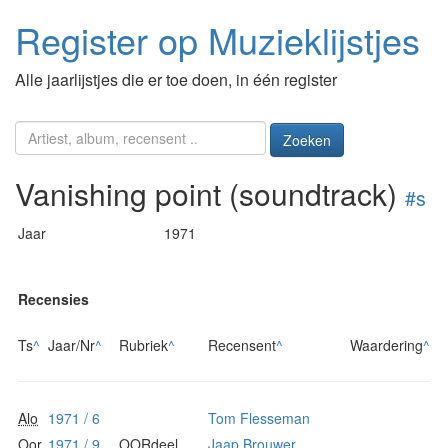
Register op Muzieklijstjes
Alle jaarlijstjes die er toe doen, in één register
Zoeken
Vanishing point (soundtrack)
#s
Jaar
1971
Recensies
Ts
^
Jaar/Nr
^
Rubriek
^
Recensent
^
Waardering
^
Alo
1971 / 6
Tom Flesseman
Oor
1971 / 9
OORdeel
Jaap Brouwer